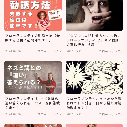
フローラサンティの勧誘方法【失
【ウソでしょ!?】知らないと怖い
敗する理由は超簡単です！】
フローラサンティ ビジネス勧誘
の違法行為｜6選
2024.08.07
フローラサンティ
2024.08.07
フローラサンティ
フローラサンティ と ネズミ講の
フローラサンティ、ママ友から誘
違い答えられる？ベストな回答教
われてドン引き！目から鱗の対処
えます！
法教えます！
2024.08.07
フローラサンティ
2024.08.07
フローラサンティ