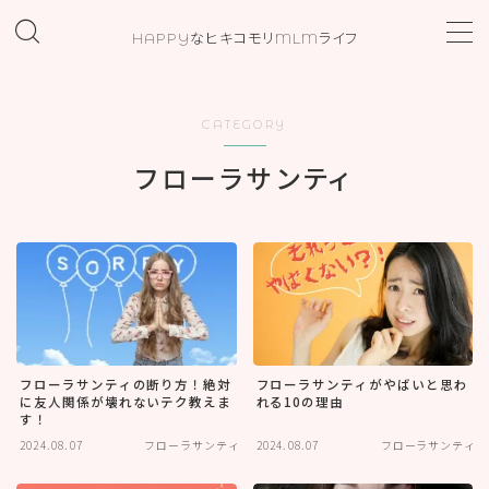
HAPPYなヒキコモリMLMライフ
MENU
CATEGORY
ホーム
フローラサンティ
プロフィール
お問い合わせ
カテゴリー
フローラサンティの断り方！絶対
フローラサンティがやばいと思わ
に友人関係が壊れないテク教えま
れる10の理由
す！
2024.08.07
フローラサンティ
2024.08.07
フローラサンティ