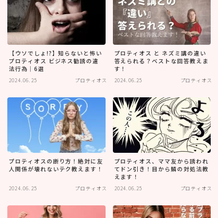
【ウソでしょ!?】知らないと怖い
プロティオス と ネズミ講の違い
プロティオス ビジネス勧誘の違
答えられる？ベストな回答教えま
法行為｜6選
す！
2024.06.25
プロティオス
2024.06.25
プロティオス
プロティオスの断り方！絶対に友
プロティオス、ママ友から誘われ
人関係が壊れないテク教えます！
てドン引き！目から鱗の対処法教
えます！
2024.06.25
プロティオス
2024.06.25
プロティオス