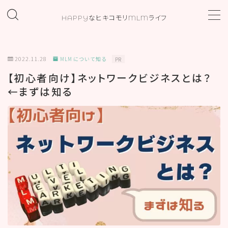
HAPPYなヒキコモリMLMライフ
MENU
2022.11.28
MLM について知る
PR
ホーム
【初心者向け】ネットワークビジネスとは？
←まずは知る
プロフィール
お問い合わせ
カテゴリー