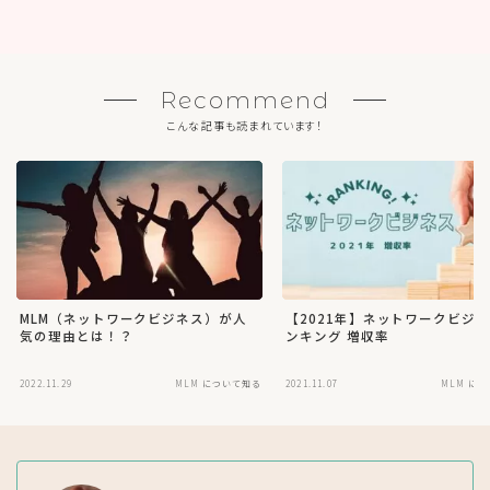
Recommend
こんな記事も読まれています！
MLM（ネットワークビジネス）が人
【2021年】ネットワークビジネ
気の理由とは！？
ンキング 増収率
2022.11.29
MLM について知る
2021.11.07
MLM に