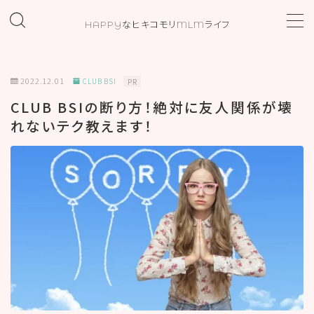
HAPPYなヒキコモリMLMライフ
MENU
2022.12.01
CLUB BSI
PR
ホーム
CLUB BSIの断り方！絶対に友人関係が壊
れないテク教えます！
プロフィール
お問い合わせ
カテゴリー