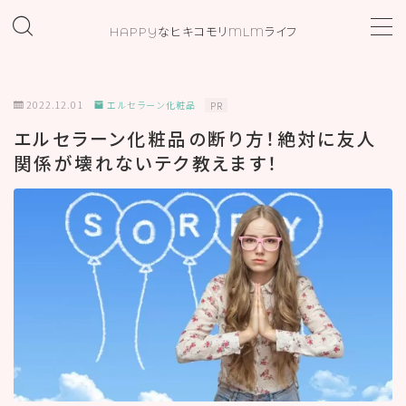
HAPPYなヒキコモリMLMライフ
MENU
2022.12.01
エルセラーン化粧品
PR
ホーム
エルセラーン化粧品の断り方！絶対に友人
関係が壊れないテク教えます！
プロフィール
お問い合わせ
カテゴリー