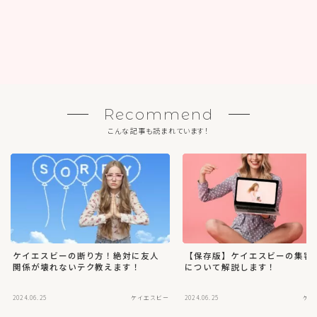
Recommend
こんな記事も読まれています！
ケイエスビーの断り方！絶対に友人
【保存版】ケイエスビーの集客
関係が壊れないテク教えます！
について解説します！
2024.06.25
ケイエスビー
2024.06.25
ケイ