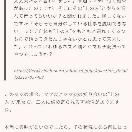
大丈夫だよと言われました。来週ランチに行く約束
があったのですが、そこにその”上の人”とやらを連
れて行ってもいいか？と聞かれました。怪しくない
ですか？そもそも自分のしている仕事を説明できな
い。ランチ自体も”上の人”をもともと連れてくるつ
もりで誘ってきたんじゃないかとも思って来まし
た。これっていわゆるネズミ講とかマルチ商法って
やつでしょうか？
https://detail.chiebukuro.yahoo.co.jp/qa/question_detail
/q13157057408
このママの場合、ママ友とママ友の知り合いの”上の
人”が来たら、二人に詰め寄られる可能性があります
ね。
本当に興味がないのでしたら、その状況になる前にはっ