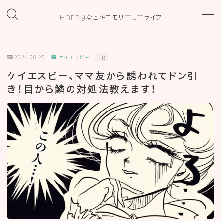
HAPPYなヒキコモリMLMライフ
MENU
2024.06.25
ケイエスビー
PR
ホーム
ケイエスビー、ママ友から誘われてドン引
き！目から鱗の対処法教えます！
プロフィール
お問い合わせ
カテゴリー