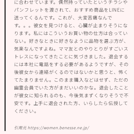
に合わせています。偶然持っていたというチラシや
パンフレットを渡されて、おすすめ商品をLINEに
送ってくるんです。これが、大変苦痛なんで
す。。。彼女を見つけると、心臓が止まりそうにな
ります。私にはこういうお買い物の仕方は合ってい
ない。好きなときに好きなように品物を選ぶ方が、
気楽なんですよね。ママ友とのやりとりがすごいス
トレスになってきたことに気づきました。退会する
には本社に電話をする必要があるようですが、その
後彼女から連絡がくるのではないかと思うと、怖く
てたまりません。このまま購入などはせず、ただの
幽霊会員でいた方がまだいいのかな。退会したこと
が彼女に知られるのも、今後気まずくなりそうで不
安です。上手に退会された方、いらしたら伝授して
ください。
引用元 https://women.benesse.ne.jp/