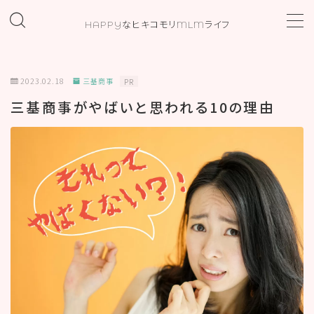
HAPPYなヒキコモリMLMライフ
MENU
2023.02.18
三基商事
PR
ホーム
三基商事がやばいと思われる10の理由
プロフィール
お問い合わせ
カテゴリー