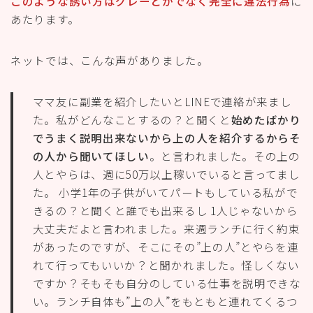
きるの？と聞くと誰でも出来るし 1人じゃないから
大丈夫だよと言われました。来週ランチに行く約束
があったのですが、そこにその”上の人”とやらを連
れて行ってもいいか？と聞かれました。怪しくない
ですか？そもそも自分のしている仕事を説明できな
い。ランチ自体も”上の人”をもともと連れてくるつ
もりで誘ってきたんじゃないかとも思って来まし
た。これっていわゆるネズミ講とかマルチ商法って
やつでしょうか？
https://detail.chiebukuro.yahoo.co.jp/qa/question_detail
/q13157057408
このママの場合、ママ友とママ友の知り合いの”上の
人”が来たら、二人に詰め寄られる可能性があります
ね。