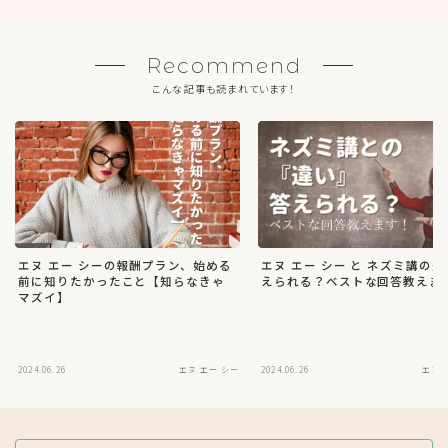
2024.06.26
エヌ エー シー
2024.06.26
エヌ 
ゆっこ
個人事業主
MLMビジネスは否定派でも肯定派でもないですが、自分に
合っていれば面白いと思っています。 勧誘が苦手なので私
は完全愛用者でしたが、 ゆるっと、 オンラインでMLMを
展開し組織が広がってっています。 サプリメントが好きな
ので、MLMのサプリメントは色々 試したい派。 Life plus
のサプリメントとdoTERRAのエッセンシャルオイルが大好
きで愛用してます。
https://magiabianca.spicamagica.com/