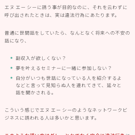
話を聞かされる。
こういう感じでエヌ エー シーのようなネットワークビ
ジネスに誘われる人は多いかと思います。
このような誘い方はグレーとかでなく完全に違法行為
に
あたります。
ネットでは、こんな声がありました。
ママ友に副業を紹介したいとLINEで連絡が来まし
た。私がどんなことするの？と聞くと
始めたばかり
でうまく説明出来ないから上の人を紹介するからそ
の人から聞いてほしい
。と言われました。その上の
人とやらは、週に50万以上稼いでいると言ってまし
た。 小学1年の子供がいてパートもしている私がで