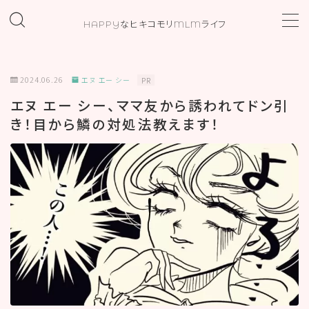
HAPPYなヒキコモリMLMライフ
MENU
2024.06.26
エヌ エー シー
PR
ホーム
エヌ エー シー、ママ友から誘われてドン引
き！目から鱗の対処法教えます！
プロフィール
お問い合わせ
カテゴリー