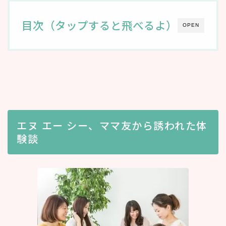
目次（タップすると飛べるよ）
OPEN
エヌ エー シー、ママ友から誘われた体
験談