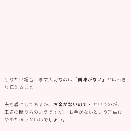
夫を盾にして断るか、
お金がないので…
というのが、
王道の断り方のようですが、 お金がないという理由は
やめたほうがいいでしょう。
お金がないという理由
こそ、 相手からすると
「やった
ほうがいい理由」
になってしまいます。
それから、 ママ友同士だとどうしても気を使ってしま
い 「それはいいね～」と聞いてしまいがちですが、 そ
んな言葉を言ってしまった場合も
余計に誘われて
を受け
てしまいます。
製品は気になるけれど、厄介な事は関わりた
くない場合