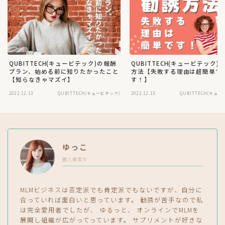
QUBITTECH(キュービテック)の報酬
QUBITTECH(キュービテック)
プラン、始める前に知りたかったこと
方法【失敗する理由は超簡単で
【知らなきゃマズイ】
す！】
2022.12.13
QUBITTECH(キュービテック)
2022.12.13
QUBITTECH(キュー
ゆっこ
個人事業主
MLMビジネスは否定派でも肯定派でもないですが、自分に
合っていれば面白いと思っています。 勧誘が苦手なので私
は完全愛用者でしたが、 ゆるっと、 オンラインでMLMを
展開し組織が広がってっています。 サプリメントが好きな