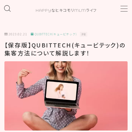
HAPPYなヒキコモリMLMライフ
MENU
2023.02.21
QUBITTECH(キュービテック)
PR
ホーム
【保存版】QUBITTECH(キュービテック)の
集客方法について解説します！
プロフィール
お問い合わせ
カテゴリー