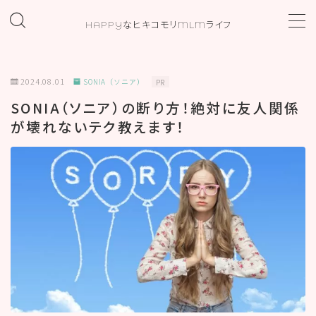
HAPPYなヒキコモリMLMライフ
MENU
2024.08.01
SONIA（ソニア）
PR
ホーム
SONIA（ソニア）の断り方！絶対に友人関係
が壊れないテク教えます！
プロフィール
お問い合わせ
カテゴリー