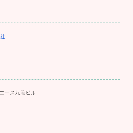
会社
1 エース九段ビル