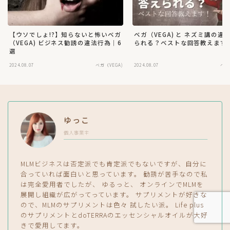
【ウソでしょ!?】知らないと怖いベガ
ベガ（VEGA) と ネズミ講の違
（VEGA) ビジネス勧誘の違法行為｜6
られる？ベストな回答教えます
選
2024.08.07
ベガ（VEGA)
2024.08.07
ベガ
ゆっこ
個人事業主
MLMビジネスは否定派でも肯定派でもないですが、自分に
合っていれば面白いと思っています。 勧誘が苦手なので私
は完全愛用者でしたが、 ゆるっと、 オンラインでMLMを
展開し組織が広がってっています。 サプリメントが好きな
ので、MLMのサプリメントは色々 試したい派。 Life plus
のサプリメントとdoTERRAのエッセンシャルオイルが大好
きで愛用してます。