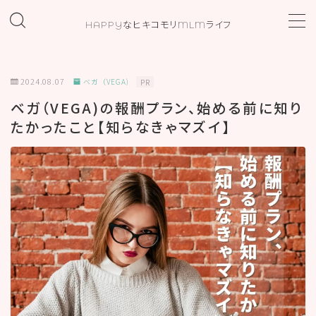
HAPPYなヒキコモリMLMライフ
MENU
2024.08.07
ベガ（VEGA)
PR
ホーム
ベガ（VEGA)の報酬プラン、始める前に知り
たかったこと【知らなきゃマズイ】
プロフィール
お問い合わせ
カテゴリー