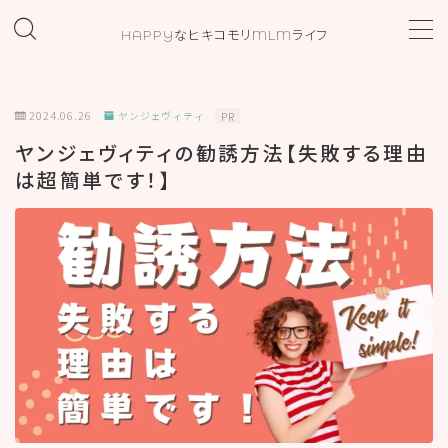
HAPPYなヒキコモリMLMライフ
MENU
2024.06.26
ヤンジェヴィティ
PR
ホーム
ヤンジェヴィティの勧誘方法【失敗する理由
は超簡単です！】
プロフィール
お問い合わせ
カテゴリー