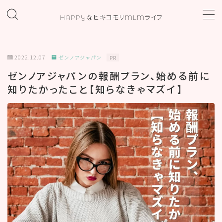
HAPPYなヒキコモリMLMライフ
MENU
2022.12.07
ゼンノアジャパン
PR
ホーム
ゼンノアジャパンの報酬プラン、始める前に
知りたかったこと【知らなきゃマズイ】
プロフィール
お問い合わせ
カテゴリー