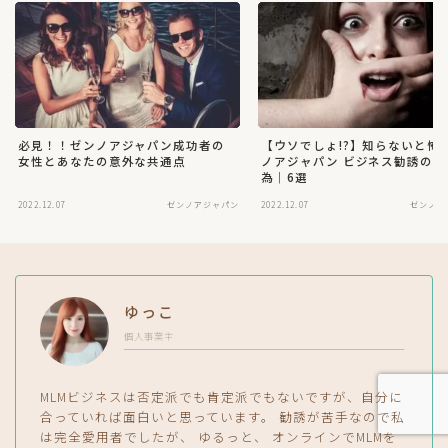
必見！！ゼンノアジャパン成功者の
【ウソでしょ!?】知らないと怖
女性とあなたの意外な共通点
ノアジャパン ビジネス勧誘の違
為｜6選
2022.12.07
ゼンノアジャパン
2022.12.07
ゼンノア
ゆっこ
個人事業主
MLMビジネスは否定派でも肯定派でもないですが、自分に
合っていれば面白いと思っています。 勧誘が苦手なので私
は完全愛用者でしたが、 ゆるっと、 オンラインでMLMを