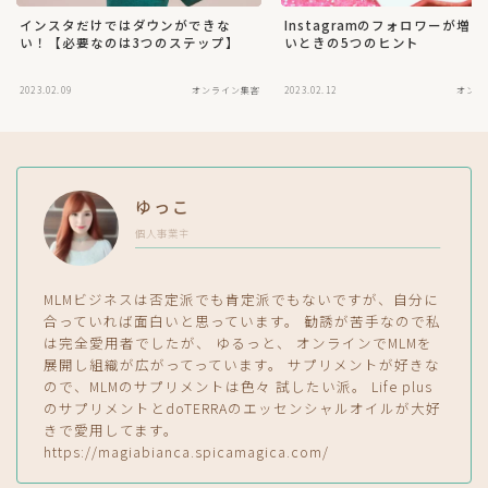
インスタだけではダウンができな
Instagramのフォロワーが増
い！【必要なのは3つのステップ】
いときの5つのヒント
2023.02.09
オンライン集客
2023.02.12
オンラ
ゆっこ
個人事業主
MLMビジネスは否定派でも肯定派でもないですが、自分に
合っていれば面白いと思っています。 勧誘が苦手なので私
は完全愛用者でしたが、 ゆるっと、 オンラインでMLMを
展開し組織が広がってっています。 サプリメントが好きな
ので、MLMのサプリメントは色々 試したい派。 Life plus
のサプリメントとdoTERRAのエッセンシャルオイルが大好
きで愛用してます。
https://magiabianca.spicamagica.com/