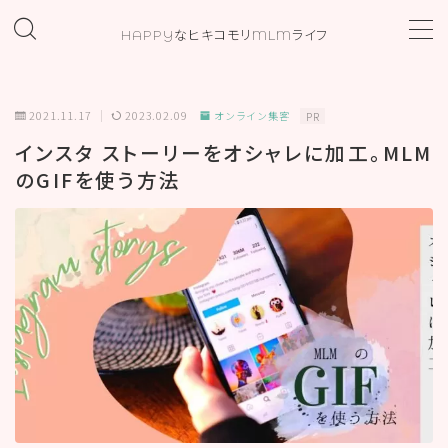
HAPPYなヒキコモリMLMライフ
MENU
2021.11.17
2023.02.09
オンライン集客
PR
ホーム
インスタ ストーリーをオシャレに加工。MLM
のGIFを使う方法
プロフィール
お問い合わせ
カテゴリー