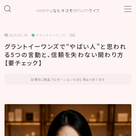
HAPPYなヒキコモリMLMライフ
MENU
2025.05.20
グラントイーワンズ
PR
ホーム
グラントイーワンズで“やばい人”と思われ
る5つの言動と、信頼を失わない関わり方
プロフィール
【要チェック】
お問い合わせ
記事内に商品プロモーションを含む場合があります
カテゴリー