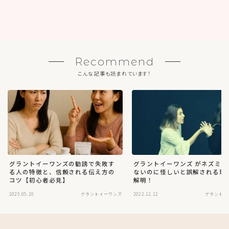
Recommend
こんな記事も読まれています！
グラントイーワンズの勧誘で失敗す
グラントイーワンズ がネズミ講
る人の特徴と、信頼される伝え方の
ないのに怪しいと誤解される理
コツ【初心者必見】
解明！
2025.05.20
グラントイーワンズ
2022.12.12
グラントイ