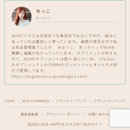
ゆっこ
個人事業主
MLMビジネスは否定派でも肯定派でもないですが、自分に
合っていれば面白いと思っています。 勧誘が苦手なので私
は完全愛用者でしたが、 ゆるっと、 オンラインでMLMを
展開し組織が広がってっています。 サプリメントが好きな
ので、MLMのサプリメントは色々 試したい派。 Life plus
のサプリメントとdoTERRAのエッセンシャルオイルが大好
きで愛用してます。
https://magiabianca.spicamagica.com/
HOME
MLM COMPANIES
グラントイーワンズ
グラントイーワンズで“
＞
＞
＞
運営者情報
プライバシーポリシー
お問い合わせ
2020–2026 HAPPYなヒキコモリMLMライフ