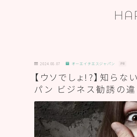
HA
ホーム
2024.08.07
オーエイチエスジャパン
PR
【ウソでしょ!?】知ら
プロフィール
パン ビジネス勧誘の
お問い合わせ