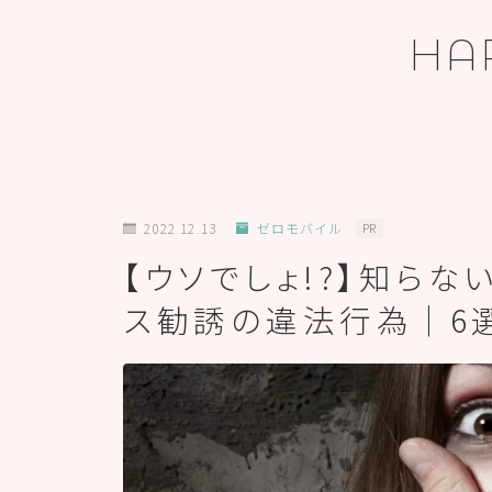
HA
ホーム
2022.12.13
ゼロモバイル
PR
【ウソでしょ!?】知ら
プロフィール
ス勧誘の違法行為｜6
お問い合わせ