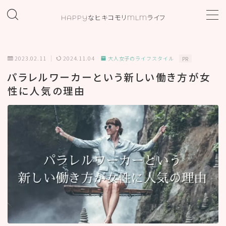
HAPPYなヒキコモリMLMライフ
MENU
2023.02.11
2024.11.04
大人女子のライフスタイル
PR
ホーム
パラレルワーカーという新しい働き方が女
性に人気の理由
プロフィール
お問い合わせ
カテゴリー