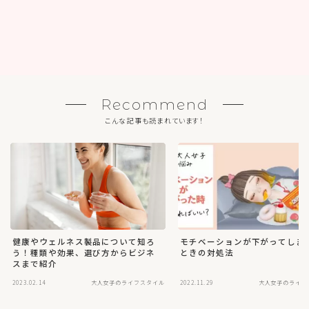
Recommend
こんな記事も読まれています！
健康やウェルネス製品について知ろ
モチベーションが下がってしま
う！種類や効果、選び方からビジネ
ときの対処法
スまで紹介
2023.02.14
大人女子のライフスタイル
2022.11.29
大人女子のライフ