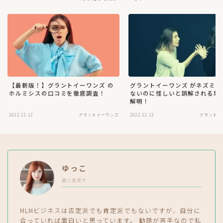
【最新版！】グラントイーワンズ の
グラントイーワンズ がネズミ講
ホルミシスの口コミを徹底調査！
ないのに怪しいと誤解される理
解明！
2022.12.12
グラントイーワンズ
2022.12.12
グラントイ
ゆっこ
個人事業主
MLMビジネスは否定派でも肯定派でもないですが、自分に
合っていれば面白いと思っています。 勧誘が苦手なので私