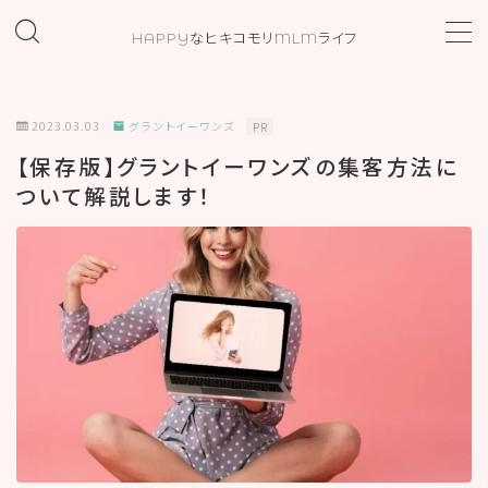
HAPPYなヒキコモリMLMライフ
MENU
2023.03.03
グラントイーワンズ
PR
ホーム
【保存版】グラントイーワンズの集客方法に
ついて解説します！
プロフィール
お問い合わせ
カテゴリー