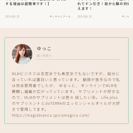
する理由は超簡単です！】
れてドン引き！目から鱗の対処
えます！
2024.06.25
サンテクレアール
2024.06.25
サンテク
ゆっこ
個人事業主
MLMビジネスは否定派でも肯定派でもないですが、自分に
合っていれば面白いと思っています。 勧誘が苦手なので私
は完全愛用者でしたが、 ゆるっと、 オンラインでMLMを
展開し組織が広がってっています。 サプリメントが好きな
ので、MLMのサプリメントは色々 試したい派。 Life plus
のサプリメントとdoTERRAのエッセンシャルオイルが大好
きで愛用してます。
https://magiabianca.spicamagica.com/