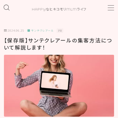
HAPPYなヒキコモリMLMライフ
MENU
2024.06.25
サンテクレアール
PR
ホーム
【保存版】サンテクレアールの集客方法につ
いて解説します！
プロフィール
お問い合わせ
カテゴリー