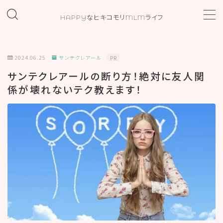
HAPPYなヒキコモリMLMライフ
MENU
2024.06.25
サンテクレアール
PR
ホーム
サンテクレアールの断り方！絶対に友人関
係が壊れないテク教えます！
プロフィール
お問い合わせ
カテゴリー