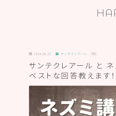
HA
ホーム
2024.06.25
サンテクレアール
PR
サンテクレアール と 
プロフィール
ベストな回答教えます
お問い合わせ