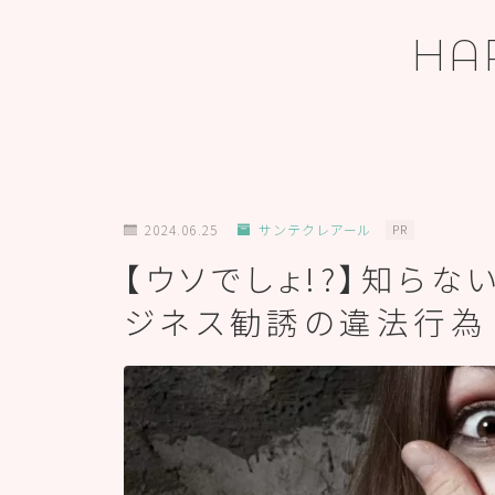
HA
ホーム
2024.06.25
サンテクレアール
PR
【ウソでしょ!?】知らな
プロフィール
ジネス勧誘の違法行為
お問い合わせ